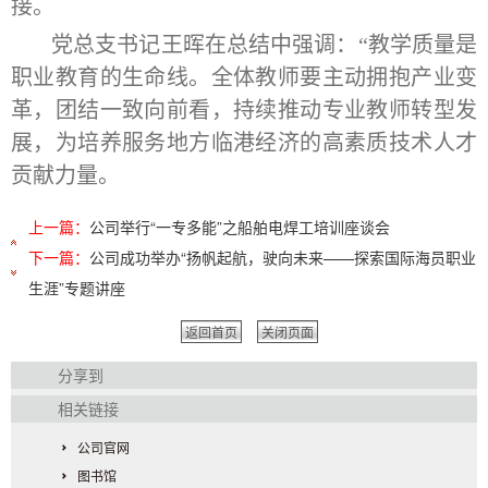
接。
党总支书记王晖
在总结中强调：
“教学质量是
职业教育的生命线。全体教师要主动拥抱产业变
革，
团结一致向前看，持续推动专业教师转型发
展，
为培养服务地方
临港
经济的高素质技术人才
贡献力量。
上一篇：
公司举行“一专多能”之船舶电焊工培训座谈会
下一篇：
公司成功举办“扬帆起航，驶向未来——探索国际海员职业
生涯”专题讲座
返回首页
关闭页面
分享到
相关链接
公司官网
图书馆