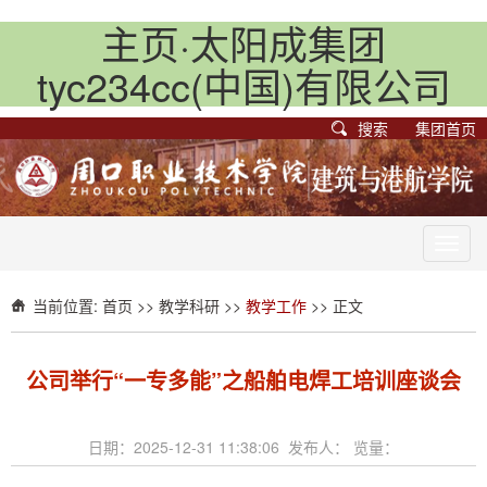
主页·太阳成集团
tyc234cc(中国)有限公司
搜索
集团首页
Toggl
navig
当前位置:
首页
>>
教学科研
>>
教学工作
>> 正文
公司举行“一专多能”之船舶电焊工培训座谈会
日期：2025-12-31 11:38:06 发布人： 览量：