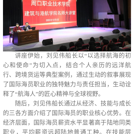
讲座伊始，
刘见伟船长
以
“
以选择航海的初
心和使命
”为切入点，结合个人亲历的
远洋
航
行、跨
境
货运等典型案例，通过生动的叙事展现
了国际海员职业的独特魅力与责任担当，生动诠
释了
“航海人”的匠心精神与全球视野。
随后，刘见伟船长通过从经济、技能与成长
的三各方面介绍了国际海员的职业核心优势
。
在
经济层面，国际海员薪资水平显著高于陆地同类
职业，平均薪资远超陆地普通工种。在技能层