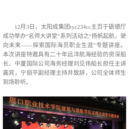
12月3日
，
太阳成集团tyc234cc主页于
砺德厅
成功举办
“名师大讲堂”系列活动之“扬帆起航，驶
向未来——探索国际海员职业生涯”专题讲座。
本次讲座特邀具有二十年远洋航海经验的资深船
长、中厦国际
公司
海务
经理
刘见伟
船长
担任主讲
嘉宾
，
宁丽平副经理主持并致辞，公司全体师生
到场聆听
。