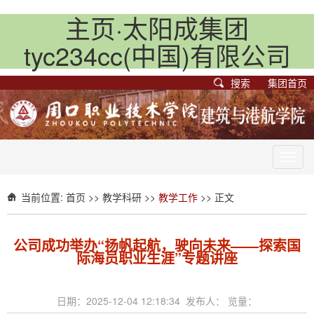
主页·太阳成集团
tyc234cc(中国)有限公司
搜索
集团首页
Toggl
navig
当前位置:
首页
>>
教学科研
>>
教学工作
>> 正文
公司成功举办“扬帆起航，驶向未来——探索国
际海员职业生涯”专题讲座
日期：2025-12-04 12:18:34 发布人： 览量：