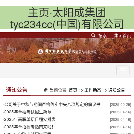
主页·太阳成集团
tyc234cc(中国)有限公司
搜索
集团首页
Toggl
navig
通知公告
当前位置:
首页
>>
工作动态
>>
通知公告
·
公司关于中秋节期间严格落实中央八项规定的倡议书
[2025-09-29]
·
2025年单独考试招生简章
[2025-04-16]
·
2025年高职单招日程安排表
[2025-04-16]
·
2025年单招报考指南来啦！
[2025-04-16]