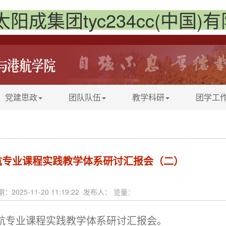
太阳成集团tyc234cc(中国)
党建思政
团队队伍
教学科研
团学工
航专业课程实践教学体系研讨汇报会（二）
：2025-11-20 11:19:22 发布人： 览量：
次港航专业课程实践教学体系研讨汇报会。