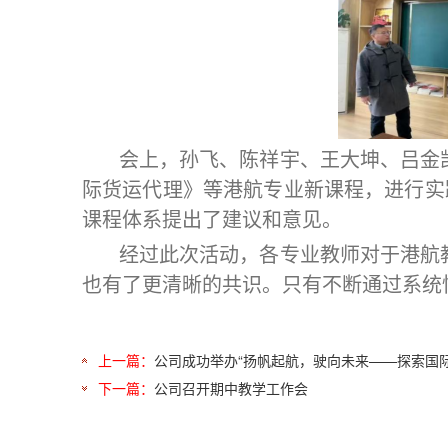
会上，孙飞、陈祥宇、王大坤、吕金
际货运代理》等港航专业新课程，进行实践
课程体系提出了建议和意见。
经过此次活动，各专业教师对于港航
也有了更清晰的共识。只有不断通过系统
上一篇：
公司成功举办“扬帆起航，驶向未来——探索国
下一篇：
公司召开期中教学工作会