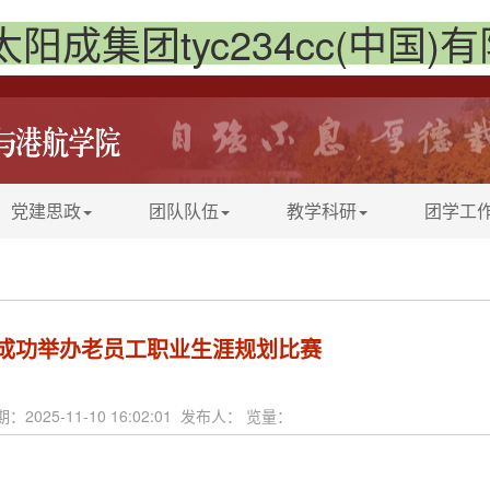
太阳成集团tyc234cc(中国)
党建思政
团队队伍
教学科研
团学工
成功举办老员工职业生涯规划比赛
：2025-11-10 16:02:01 发布人： 览量：