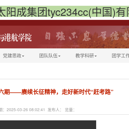
太阳成集团tyc234cc(中国)
党建思政
团队队伍
教学科研
团学工
六期——赓续长征精神，走好新时代“赶考路”
：2025-03-26 08:02:41 发布人： 览量：