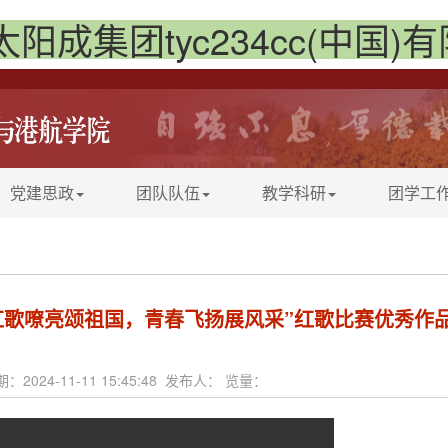
太阳成集团tyc234cc(中国)
党建思政
团队队伍
教学科研
团学工
红歌嘹亮颂祖国，青春飞扬展风采”红歌比赛优秀作
：2024-11-11 15:45:48 发布人： 览量：