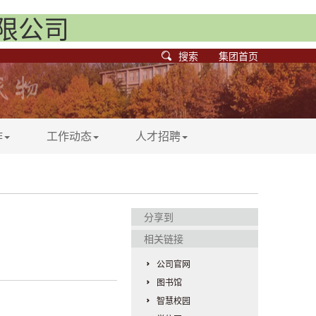
有限公司
搜索
集团首页
作
工作动态
人才招聘
分享到
相关链接
公司官网
图书馆
智慧校园