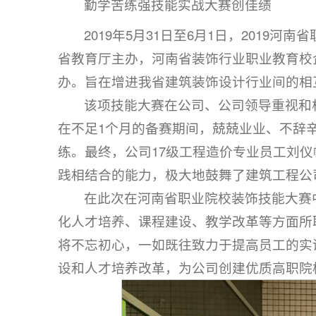
勤学苦练强技能实战大赛创佳绩
2019年5月31日至6月1日，201
省教育厅主办，河南省装饰行业职业教育校
办。旨在增进我省建筑装饰设计行业间的相
该项技能大赛在公司、公司领导重视和
在不足1个月的备赛期间，兢兢业业、不辞
练。最终，公司17级工程造价专业员工刘
践相结合的能力，极大地鼓舞了建筑工程公
在此次在河南省职业院校装饰技能大赛
化人才培养、课程建设、教学改革等方面所
将不忘初心，一如既往致力于提高员工的实
设和人才培养改革，为公司创建优质高职院