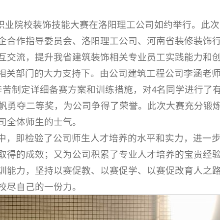
9河南省职业院校装饰技能大赛在洛阳理工公司如约举行。此
企合作指导委员会、洛阳理工公司、河南省装修装饰
互交流，提升我省建筑装饰相关专业员工实践能力和
相关部门的大力支持下。由公司建筑工程公司李涵老
辛苦制定详细备赛方案和训练措施，对4名同学进行了
仪帆勇夺二等奖，为公司争得了荣誉。此次大赛充分锻
司全体师生的士气。
中，即检验了公司师生人才培养的水平和实力，进一
取得的成效；又为公司积累了专业人才培养的宝贵经
训能力，坚持以赛促教、以赛促学、以赛促改育人之
校尽自己的一份力。