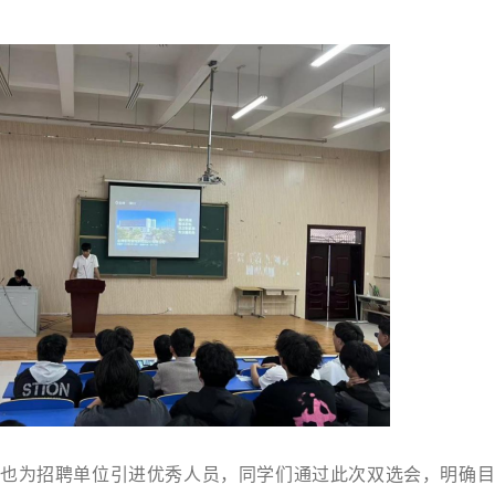
，也为招聘单位引进优秀人员，同学们通过此次
双选会
，明确