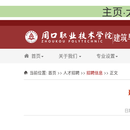
主页·
首页
关于我们
专业设置
当前位置:
首页
>>
人才招聘
>>
招聘信息
>> 正文
日期