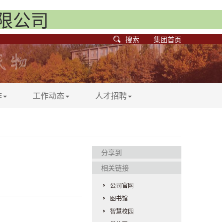
有限公司
搜索
集团首页
作
工作动态
人才招聘
分享到
相关链接
公司官网
图书馆
智慧校园