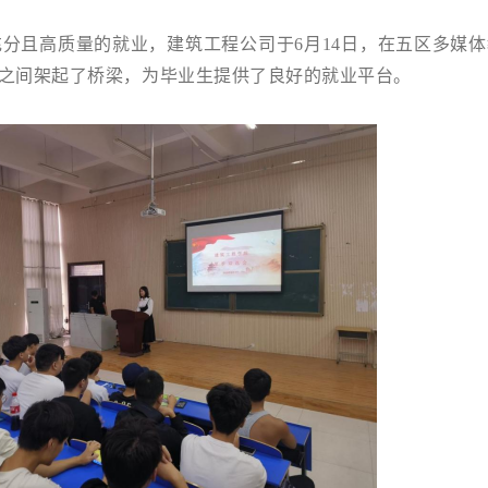
充分且高质量的就业，
建筑工程
公司于
6
月
14
日，在
五区多媒体
之间架起了桥梁，为毕业生提供了良好的就业平台。