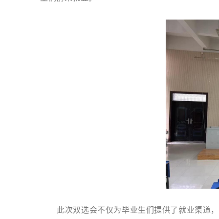
此次
双选会
不仅为毕业生们提供了就业渠道