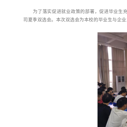
为了落实促进就业政策的部署，促进毕业生
司夏季双选会。
本次双选会为本校的毕业生与企业