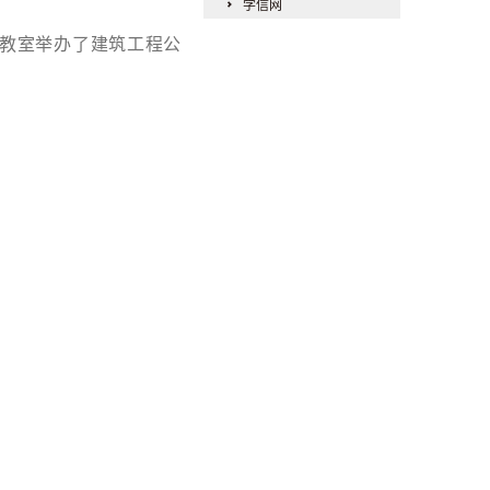
学信网
教室
举办了
建筑工程公