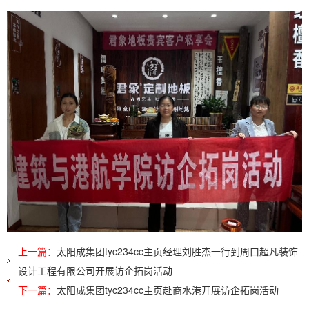
上一篇：
太阳成集团tyc234cc主页经理刘胜杰一行到周口超凡装饰
设计工程有限公司开展访企拓岗活动
下一篇：
太阳成集团tyc234cc主页赴商水港开展访企拓岗活动