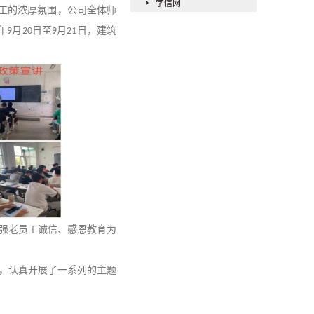
学信网
工的浓厚氛围，公司全体师
年
月
日至
月
日，建筑
9
20
9
21
强老员工诚信、感恩教育为
，认真开展了一系列的主题