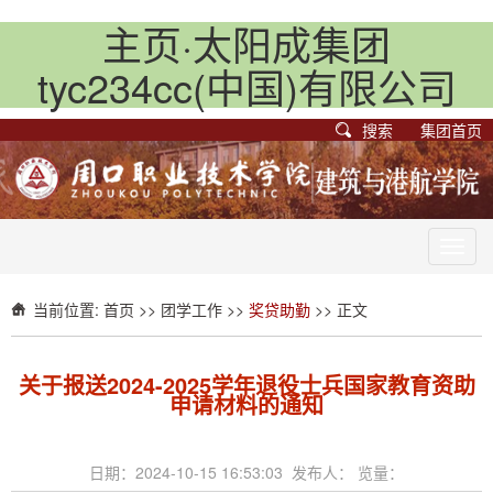
主页·太阳成集团
tyc234cc(中国)有限公司
搜索
集团首页
Toggl
navig
当前位置:
首页
>>
团学工作
>>
奖贷助勤
>> 正文
关于报送2024-2025学年退役士兵国家教育资助
申请材料的通知
日期：2024-10-15 16:53:03 发布人： 览量：