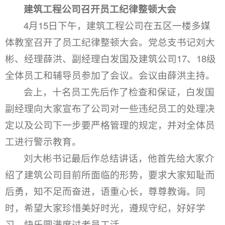
建筑工程公司召开员工纪律整顿大会
4月15日下午，建筑工程公司在五区一楼多媒
体教室召开了员工纪律整顿大会。党总支书记刘大
彬、经理薛洪、副经理白发国及建筑公司17、18级
全体员工和辅导员参加了会议。会议由薛洪主持。
会上，十名员工先后作了检查和保证，白发国
副经理向大家宣布了公司对一些违纪员工的处理决
定以及公司下一步要严格管理的规定，并对全体员
工进行警示教育。
刘大彬书记最后作总结讲话，他首先给大家介
绍了建筑公司目前所面临的形势，要求大家知耻而
后勇，知不足而奋进，语重心长，尊尊教诲。同
时，希望大家珍惜美好时光，遵规守纪，好好学
习，快乐圆满度过老员工活。