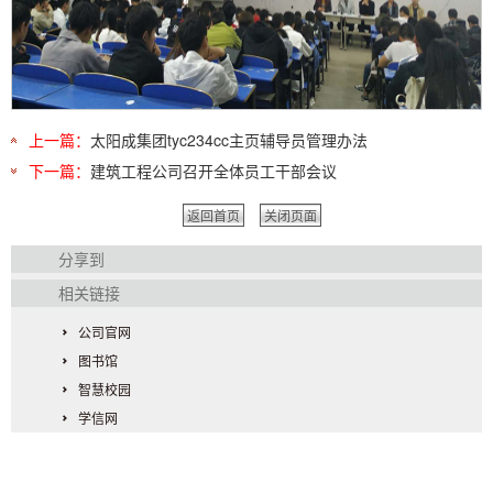
上一篇：
太阳成集团tyc234cc主页辅导员管理办法
下一篇：
建筑工程公司召开全体员工干部会议
返回首页
关闭页面
分享到
相关链接
公司官网
图书馆
智慧校园
学信网