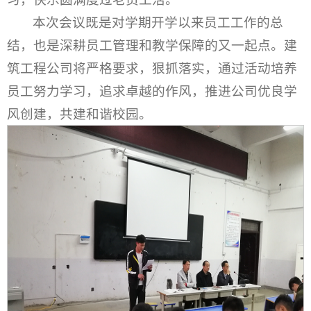
本次会议既是对学期开学以来员工工作的总
结，也是深耕员工管理和教学保障的又一起点。建
筑工程公司将严格要求，狠抓落实，通过活动培养
员工努力学习，追求卓越的作风，推进公司优良学
风创建，共建和谐校园。