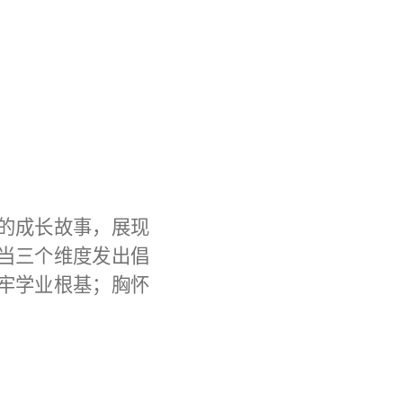
的成长故事，展现
当三个维度发出倡
牢学业根基；胸怀