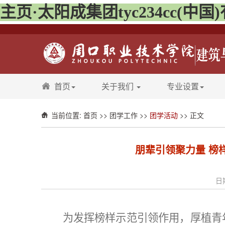
主页·太阳成集团tyc234cc(中
首页
关于我们
专业设置
当前位置:
首页
>>
团学工作
>>
团学活动
>> 正文
朋辈引领聚力量 榜
日期
为发挥榜样示范引领作用，厚植青