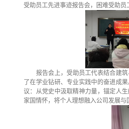
受助员工先进事迹报告会，困难受助员
报告会上，受助员工代表结合建筑
了在学业钻研、专业实践中的奋进成果
议：从党史中汲取精神力量，锚定人生
家国情怀，将个人理想融入公司发展与