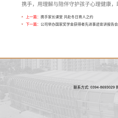
携手，用理解与陪伴守护孩子心理健康，
上一篇：
携手家长课堂 共赴冬日育人之约
下一篇：
公司举办国家奖学金获得者先进事迹宣讲报告会
联系方式: 0394-86930