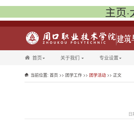
主页·
首页
关于我们
专业设置
当前位置:
首页
>>
团学工作
>>
团学活动
>> 正文
日期