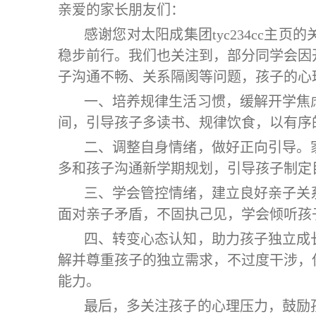
亲爱的家长朋友们：
感谢您对太阳成集团tyc234cc
稳步前行。我们也关注到，部分同学会因
子沟通不畅、关系隔阂等问题，孩子的心
一、培养规律生活习惯，缓解开学焦
间，引导孩子多读书、规律饮食，以有序
二、调整自身情绪，做好正向引导。
多和孩子沟通新学期规划，引导孩子制定
三、学会管控情绪，建立良好亲子关
面对亲子矛盾，不固执己见，学会倾听孩
四、转变心态认知，助力孩子独立成
解并尊重孩子的独立需求，不过度干涉，
能力。
最后，多关注孩子的心理压力，鼓励