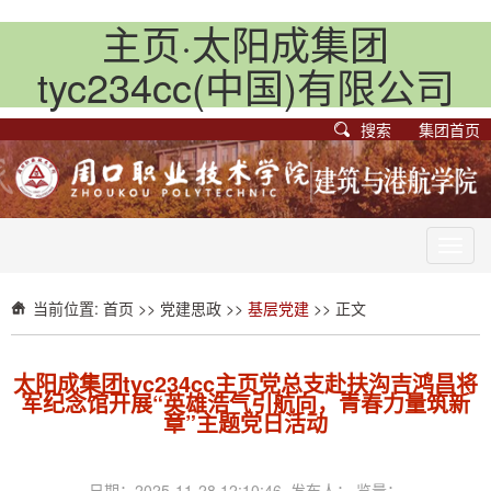
主页·太阳成集团
tyc234cc(中国)有限公司
搜索
集团首页
Toggl
navig
当前位置:
首页
>>
党建思政
>>
基层党建
>> 正文
太阳成集团tyc234cc主页党总支赴扶沟吉鸿昌将
军纪念馆开展“英雄浩气引航向，青春力量筑新
章”主题党日活动
日期：2025-11-28 12:10:46 发布人： 览量：