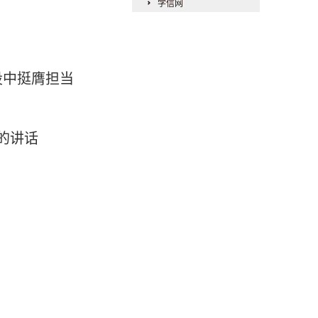
学信网
设中挺膺担当
的讲话