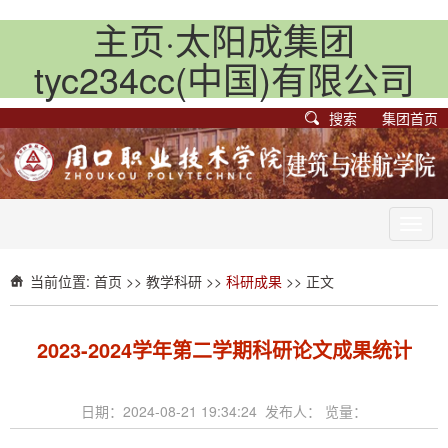
主页·太阳成集团
tyc234cc(中国)有限公司
搜索
集团首页
Toggl
navig
当前位置:
首页
>>
教学科研
>>
科研成果
>> 正文
2023-2024学年第二学期科研论文成果统计
日期：2024-08-21 19:34:24 发布人： 览量：