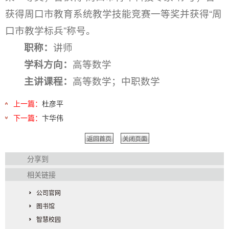
获得周口市教育系统教学技能竞赛一等奖并获得“周
口市教学标兵”称号。
职称：
讲师
学科方向：
高等数学
主讲课程：
高等数学；中职数学
上一篇：
杜彦平
下一篇：
卞华伟
返回首页
关闭页面
分享到
相关链接
公司官网
图书馆
智慧校园