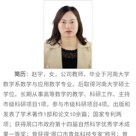
简历
：赵宇，女，公司教师。毕业于河南大学
数学系数学与应用数学专业。后取得河南大学硕士
学位。长期从事高等数学的教学、科研工作。主持
市级科研项目1项，参与市级科研项目4项。出版和
发表了学术著作1部和论文10余篇；国家专利两
项；获得周口市政府第十四届自然科学优秀学术成
果一等奖；曾获得“周口市青年科技专家”称号；曾