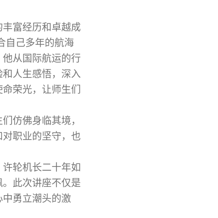
的丰富经历和卓越成
结合自己多年的航海
。他从国际航运的行
验和人生感悟，深入
使命荣光，让师生们
生们仿佛身临其境，
和对职业的坚守，也
，许轮机长二十年如
佩。此次讲座不仅是
心中勇立潮头的激