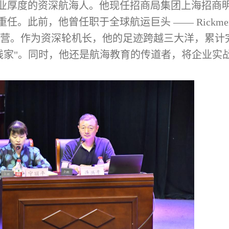
业厚度的资深航海人。他现任招商局集团上海招商
重任。此前，他曾任职于全球航运巨头
—— Rick
线运营。作为资深轮机长，他的足迹跨越三大洋，累
践家"。同时，他还是航海教育的传道者，将企业实