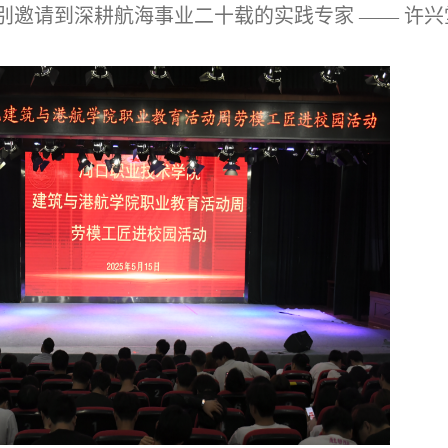
别邀请到深耕航海事业二十载的实践专家 —— 许