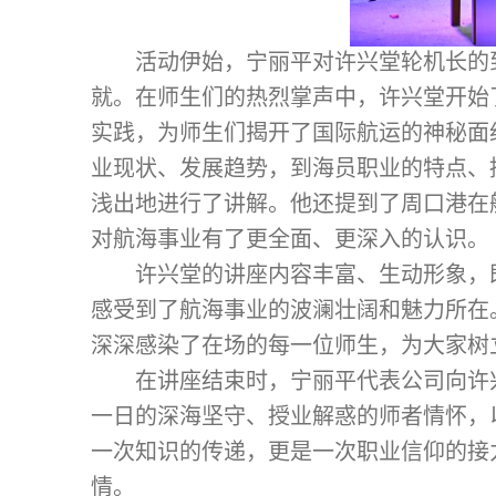
活动伊始，宁丽平对许兴堂轮机长的
就。在师生们的热烈掌声中，许兴堂开始
实践，为师生们揭开了国际航运的神秘面
业现状、发展趋势，到海员职业的特点、
浅出地进行了讲解。他还提到了周口港在
对航海事业有了更全面、更深入的认识。
许兴堂的讲座内容丰富、生动形象，
感受到了航海事业的波澜壮阔和魅力所在
深深感染了在场的每一位师生，为大家树
在讲座结束时，宁丽平代表公司向许
一日的深海坚守、授业解惑的师者情怀，
一次知识的传递，更是一次职业信仰的接
情。