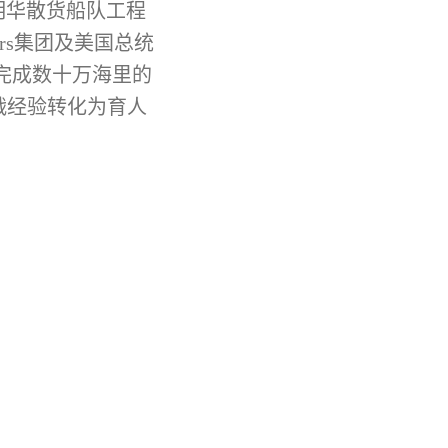
明华散货船队工程
mers集团及美国总统
计完成数十万海里的
战经验转化为育人